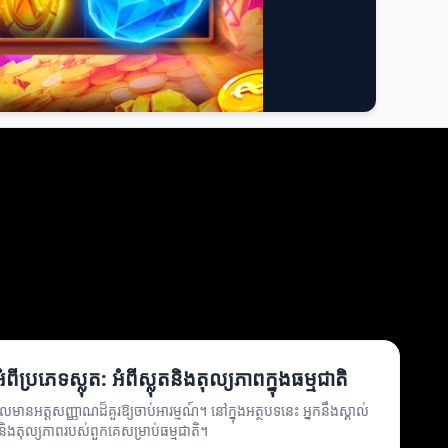
ពីប្រភេទស្លុត: អំពីស្លុតនិងតុល្យភាពក្នុងធម្មជាតិ
ែលមានអត្តសញ្ញាណដ៏គួរឱ្យចាប់អារម្មណ៍។ នៅក្នុងអត្ថបទនេះ អ្នកនឹងស្គាល់
ានិងតុល្យភាពរបស់ពួកគេសម្រាប់ធម្មជាតិ។