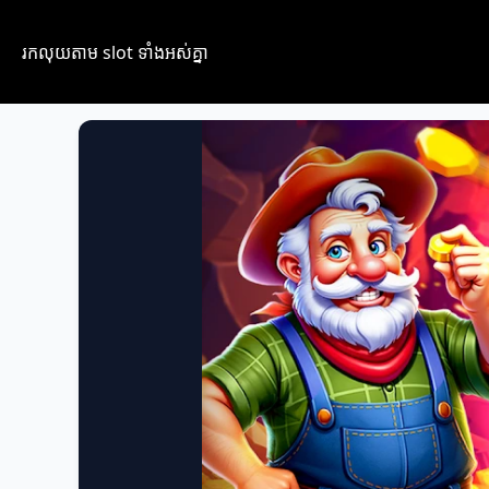
រកលុយតាម​ slot​​ ទាំងអស់គ្នា