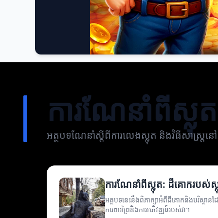
ការណែនាំពីស្លុត
អត្ថបទណែនាំស្ដីពីការលេងស្លុត និងវិធីសាស្ត្រន
ការណែនាំពីស្លុត: ដីគោករបស់ស្ល
អត្ថបទនេះនឹងពិភាក្សាអំពីដីគោកនិងបរិស្ថា
ការពារព្រៃនិងការអភិវឌ្ឍន៍របស់វា។