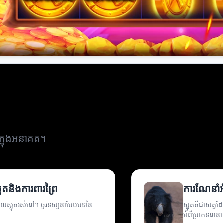
ៅក្នុងអនាគត។
ុតនិងការពារព្រៃ
ការណែនាំអំ
នដែលស្លុតរស់នៅ។ ចូរទស្សនាបែបបទនៃ
ស្លុតគឺជាសត្វដ
អំពីប្រភេទនាន