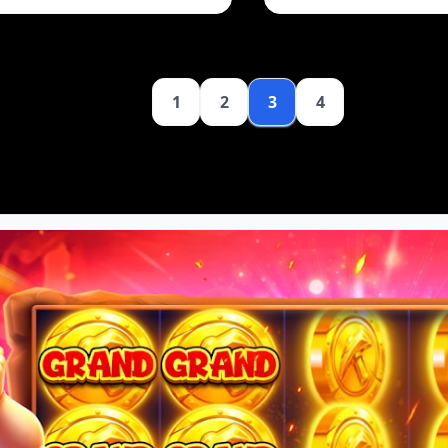
1
2
3
4