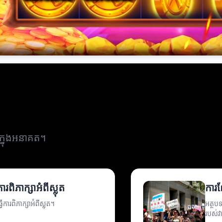
ៅក្នុងអនាគត។
រពិភាក្សាអំពីស្លុត
ការណ
ការពិភាក្សាអំពីស្លុត។
អត្ថបទ
របស់វ