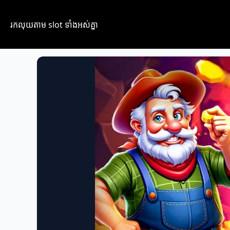
រកលុយតាម​ slot​​ ទាំងអស់គ្នា