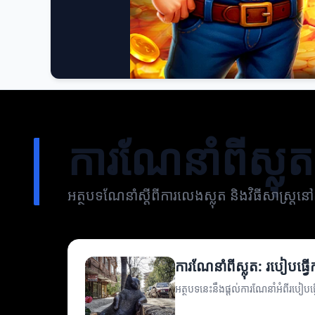
ការណែនាំពីស្លុត
អត្ថបទណែនាំស្ដីពីការលេងស្លុត និងវិធីសាស្ត្រន
ការណែនាំពីស្លុត: របៀបធ្វើកា
អត្ថបទនេះនឹងផ្តល់ការណែនាំអំពីរបៀបធ្វើ