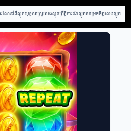
ារណែនាំពីស្លុត
យុទ្ធសាស្ត្រលេងស្លុត
ព្រឹត្តិការណ៍ស្លុត
សម្រេចចិត្តលេងស្លុត