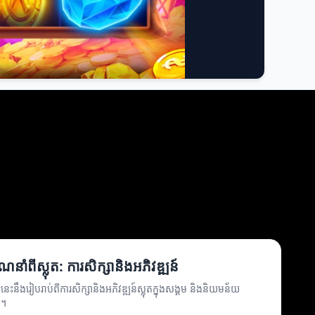
ែនាំពីស្លុត: ការសិក្សានិងអភិវឌ្ឍន៍
នេះនឹងរៀបរាប់ពីការសិក្សានិងអភិវឌ្ឍន៍ស្លុតក្នុងសង្គម និងនិយមន័យ
ា។