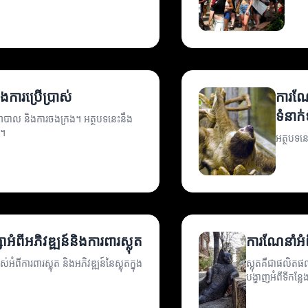
ងការប្រើប្រាស់
ការណែ
ទំនាក
ព្យាបាល និងការចងក្រង។ អត្ថបទនេះនឹង
ា។
អត្ថបទន
សាអំពីអភិវឌ្ឍន៍និងការពារស្លុត
ការណែនាំអំពី
អំពីការពារស្លុត និងអភិវឌ្ឍន៍នៃស្លុតក្នុង
ស្លុតគឺជាផលិតផ
បង្ហាញអំពីទីកន្