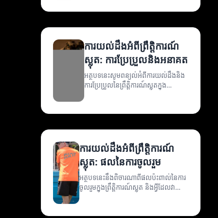
ការយល់ដឹងអំពីព្រឹត្តិការណ៍
ស្លុត: ការប្រែប្រួលនិងអនាគត
អត្ថបទនេះសូមពន្យល់អំពីការយល់ដឹងនិង
ការប្រែប្រួលនៃព្រឹត្តិការណ៍ស្លុតក្នុង
អនាគត។
ការយល់ដឹងអំពីព្រឹត្តិការណ៍
ស្លុត: ផលនៃការចូលរួម
អត្ថបទនេះនឹងពិចារណាពីផលប៉ះពាល់នៃការ
ចូលរួមក្នុងព្រឹត្តិការណ៍ស្លុត និងអ្វីដែលវា
សំខាន់សម្រាប់សង្គម។