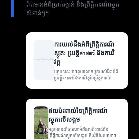
ព័ត៌មានអំពីប្រាក់រង្វាន់ និងព្រឹត្តិការណ៍ស្លុត
សំខាន់ៗ។
ការយល់ដឹងអំពីព្រឹត្តិការណ៍
ស្លុត: ប្រវត្តិศาสตร์ និងការវិ
វត្ត
អត្ថបទនេះអាចជួយលោកអ្នកយល់ដឹងអំពី
ប្រវត្តិศาสตร์និងការវិវត្តនៃព្រឹត្តិការណ៍
ស្លុត។
ផលប៉ះពាល់នៃព្រឹត្តិការណ៍
ស្លុតលើសង្គម
អត្ថបទនេះពិចារណាអំពីផលប៉ះពាល់នៃ
ព្រឹត្តិការណ៍ស្លុតលើសង្គម និងវិធីដែលវាអាច