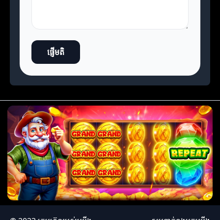
ផ្ញើមតិ