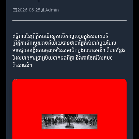
2026-06-25
Admin
ឥទ្ធិពលនៃព្រឹត្តិការណ៍ស្លុតលើការចូលរួមក្នុងសហគមន៍
ព្រឹត្តិការណ៍ស្លុតអាចនិយាយបានថាជាផ្នែកសំខាន់មួយដែល
អាចជួយបង្កើនការចូលរួមនៃសមាជិកក្នុងសហគមន៍។ គឺជាកន្លែង
ដែលមានការប្រាស្រ័យទាក់ទងពីគ្នា និងការចែករំលែកបទ
ពិសោធន៍។