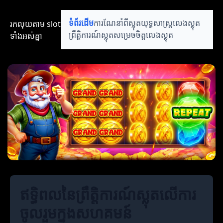
រកលុយតាម​ slot​​
ទំព័រដើម
ការណែនាំពីស្លុត
យុទ្ធសាស្ត្រលេងស្លុត
ទាំងអស់គ្នា
ព្រឹត្តិការណ៍ស្លុត
សម្រេចចិត្តលេងស្លុត
ឥទ្ធិពលនៃព្រឹត្តិការណ៍ស្លុតលើការ
ចូលរួមក្នុងសហគមន៍