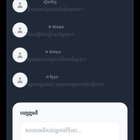
Mike
ម្សិលមិញ
ខ្លឹមសារមានប្រយោជន៍ខ្លាំងណាស់។
Sophia
២ ម៉ោងមុន
ពិតជាអ្វីដែលខ្ញុំកំពុងស្វែងរក។
Jenny
២ ម៉ោងមុន
សូមអរគុណសម្រាប់ព័ត៌មានដ៏ល្អនេះ។
Olivia
៣ ថ្ងៃមុន
អត្ថបទល្អណាស់! អរគុណសម្រាប់ការចែករំលែក។
បញ្ចេញមតិ