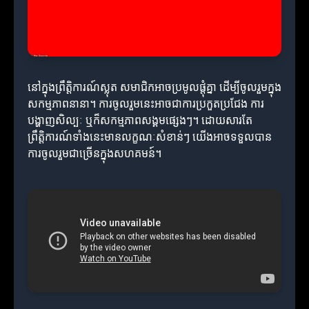
នៅក្នុងព្រឹត្តិការណ៍ស្លុត សមាជិកអាចប្រមូលផ្តុំគ្នា ដើម្បីចូលរួមក្នុង
សកម្មភាពនានា។ ការចូលរួមនេះអាចជាការប្រកួតប្រជែង ការ
បង្ហាញសិល្បៈ ឬក៏សកម្មភាពសង្គមផ្សេងៗ។ ដោយសារតែ
ព្រឹត្តិការណ៍ទាំងនេះមានលក្ខណៈសំខាន់ៗ យើងអាចទទួលបាន
ការចូលរួមជាច្រើនក្នុងសហគមន៍។