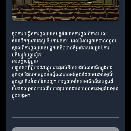
ក្នុងការបង្កើនការចូលរួមនេះ គួរតែមានការផ្តល់ឱកាសដល់
សមាជិកក្នុងការតស៊ូ និងការរចនា។ ពេលដែលពួកគេបានទទួល
ស្គាល់ពីការចូលរួមនេះ ពួកគេនឹងមានចំរូងចំរាសសម្រាប់ការ
អភិវឌ្ឍន៍បន្តទៀត។
សេចក្ដីសន្និដ្ឋាន
ឥឡូវនេះព្រឹត្តិការណ៍ស្លុតបានផ្តល់ឱកាសដល់សមាជិកក្នុងការ
ចូលរួម ដែលអាចជួយបង្កើតសហគមន៍មួយដែលមានអារម្មណ៍
ផ្ទុយគ្នា និងទំនាក់ទំនងល្អ។ ការចូលរួមនៃសមាជិកគឺជាគន្លងដ៏
សំខាន់សម្រាប់ការផលិតភាពប្រកបដោយកាបូបមានអត្ថន័យមួយ
ក្នុងសង្គម។