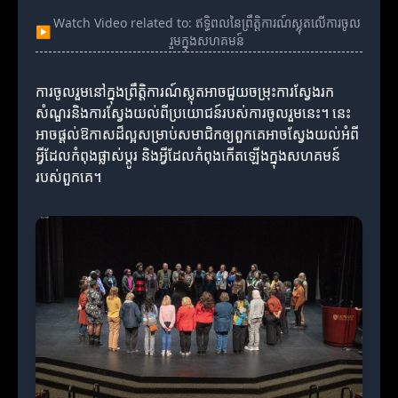
Watch Video related to: ឥទ្ធិពលនៃព្រឹត្តិការណ៍ស្លុតលើការចូល
▶
រួមក្នុងសហគមន៍
ការចូលរួមនៅក្នុងព្រឹត្តិការណ៍ស្លុតអាចជួយចម្រុះការស្វែងរក
សំណួរនិងការស្វែងយល់ពីប្រយោជន៍របស់ការចូលរួមនេះ។ នេះ
អាចផ្តល់ឱកាសដ៏ល្អសម្រាប់សមាជិកឲ្យពួកគេអាចស្វែងយល់អំពី
អ្វីដែលកំពុងផ្លាស់ប្តូរ និងអ្វីដែលកំពុងកើតឡើងក្នុងសហគមន៍
របស់ពួកគេ។