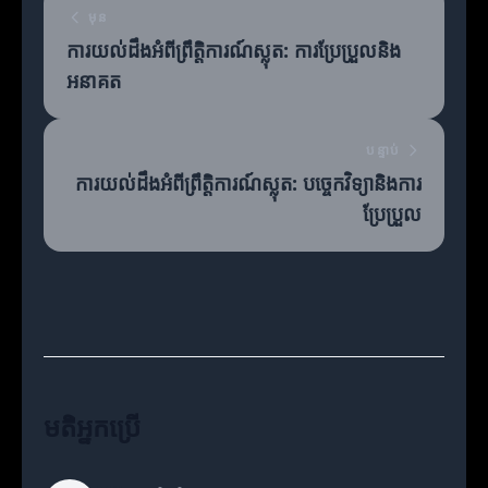
មុន
ការយល់ដឹងអំពីព្រឹត្តិការណ៍ស្លុត: ការប្រែប្រួលនិង
អនាគត
បន្ទាប់
ការយល់ដឹងអំពីព្រឹត្តិការណ៍ស្លុត: បច្ចេកវិទ្យានិងការ
ប្រែប្រួល
មតិអ្នកប្រើ