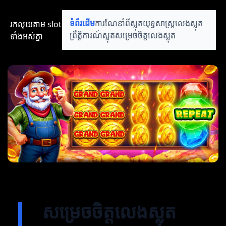
រកលុយតាម​ slot​​
ទំព័រដើម
ការណែនាំពីស្លុត
យុទ្ធសាស្ត្រលេងស្លុត
ទាំងអស់គ្នា
ព្រឹត្តិការណ៍ស្លុត
សម្រេចចិត្តលេងស្លុត
សម្រេចចិត្តលេងស្លុត