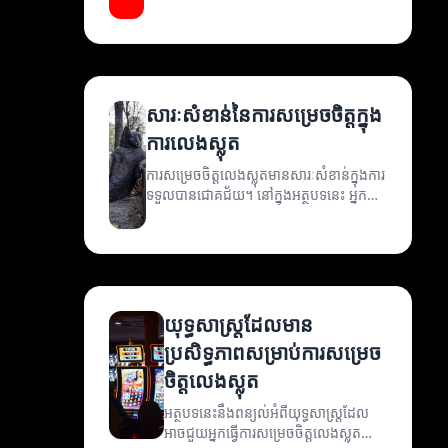
បង្ហាញអំពីអត្ថប្រយោជន៍នៃការសម្រេចចិត្តល្អ
និងវិធីដែលអាចជួយអ្នកឲ្យមានជោគជ័យ។
សារៈសំខាន់នៃការសម្រេចចិត្តក្នុង
ការលេងស្លុត
ការសម្រេចចិត្តលេងស្លុតមានសារៈសំខាន់ក្នុងការ
ទទួលបានជោគជ័យ។ នៅក្នុងអត្ថបទនេះ អ្នក
នឹងរកឃើញពីវិធីសាស្ត្រសំរាប់ការសម្រេចចិត្ត
លេងស្លុតយ៉ាងមានប្រសិទ្ធភាព។
យុទ្ធសាស្ត្រដែលមាន
ប្រសិទ្ធភាពសម្រាប់ការសម្រេច
ចិត្តលេងស្លុត
អត្ថបទនេះនឹងពន្យល់អំពីយុទ្ធសាស្ត្រដែល
អាចជួយអ្នកធ្វើការសម្រេចចិត្តលេងស្លុត