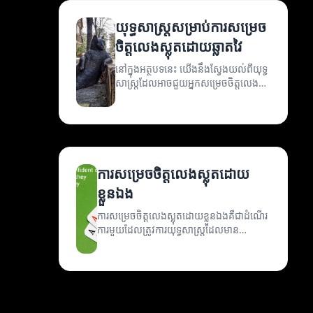
យុទ្ធសាស្ត្រសម្រាប់ការសម្រេច
ចិត្តលេងស្លុតដោយឆ្លាតវៃ
នៅក្នុងអត្ថបទនេះ យើងនឹងស្វែងយល់ពីយុទ្ធ
សាស្ត្រដែលអាចជួយអ្នកសម្រេចចិត្តលេង
ស្លុតយ៉ាងឆ្លាតវៃ។
ការសម្រេចចិត្តលេងស្លុតដោយ
ខ្លួនឯង
ការសម្រេចចិត្តលេងស្លុតដោយខ្លួនឯងគឺជាដំណើរ
ការមួយដែលត្រូវការយុទ្ធសាស្ត្រដែលមាន
ប្រសិទ្ធភាព។ អត្ថបទនេះនឹងពន្យល់ពីវិធីសាស្ត្រ
ដែលអ្នកអាចប្រើប្រាស់ដើម្បីធ្វើការសម្រេចចិត្តល្អ
បំផុតនៅក្នុងការលេងស្លុត។