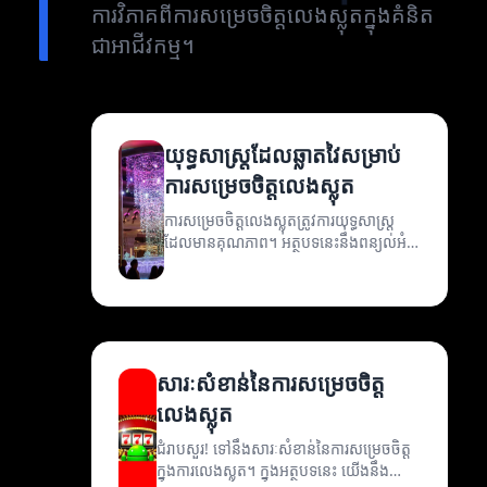
ការវិភាគពីការសម្រេចចិត្តលេងស្លុតក្នុងគំនិត
ជាអាជីវកម្ម។
យុទ្ធសាស្ត្រដែលឆ្លាតវៃសម្រាប់
ការសម្រេចចិត្តលេងស្លុត
ការសម្រេចចិត្តលេងស្លុតត្រូវការយុទ្ធសាស្ត្រ
ដែលមានគុណភាព។ អត្ថបទនេះនឹងពន្យល់អំពី
យុទ្ធសាស្ត្រដែលឆ្លាតវៃសម្រាប់ការសម្រេចចិត្ត
លេងស្លុត។
សារៈសំខាន់នៃការសម្រេចចិត្ត
លេងស្លុត
ជំរាបសួរ! ទៅនឹងសារៈសំខាន់នៃការសម្រេចចិត្ត
ក្នុងការលេងស្លុត។ ក្នុងអត្ថបទនេះ យើងនឹង