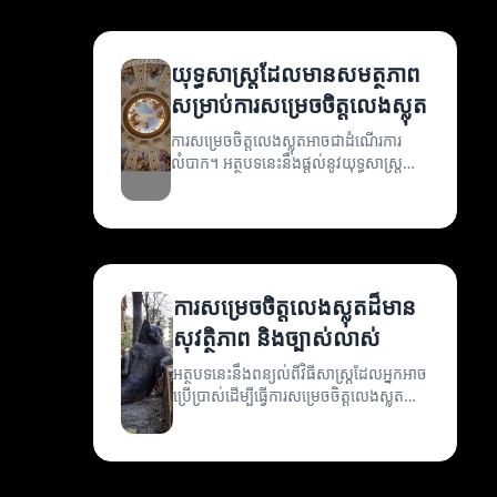
យុទ្ធសាស្ត្រដែលមានសមត្ថភាព
សម្រាប់ការសម្រេចចិត្តលេងស្លុត
ការសម្រេចចិត្តលេងស្លុតអាចជាដំណើរការ
លំបាក។ អត្ថបទនេះនឹងផ្តល់នូវយុទ្ធសាស្ត្រ
ដែលអាចជួយអ្នកធ្វើការសម្រេចចិត្តបានល្អ
ប្រសើរ។
ការសម្រេចចិត្តលេងស្លុតដ៏មាន
សុវត្ថិភាព និងច្បាស់លាស់
អត្ថបទនេះនឹងពន្យល់ពីវិធីសាស្ត្រដែលអ្នកអាច
ប្រើប្រាស់ដើម្បីធ្វើការសម្រេចចិត្តលេងស្លុត
យ៉ាងមានសុវត្ថិភាព និងច្បាស់លាស់។