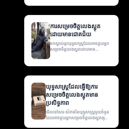
យ៉ាងមានប្រសិទ្ធភាព។
ការសម្រេចចិត្តលេងស្លុត
ដោយមានជោគជ័យ
មកស្គាល់នូវយុទ្ធសាស្ត្រដែលអាចជួយអ្នក
សម្រេចចិត្តលេងស្លុតដោយមាន
ជោគជ័យ។
យុទ្ធសាស្ត្រដែលធ្វើឱ្យការ
សម្រេចចិត្តលេងស្លុតមាន
ប្រសិទ្ធភាព
មើលទៅសារៈសំខាន់នៃយុទ្ធសាស្ត្រមួយចំនួន
ដែលអាចជួយអ្នកសម្រេចចិត្តលេងស្លុតឲ្យមាន
ប្រសិទ្ធភាពនិងជោគជ័យ។