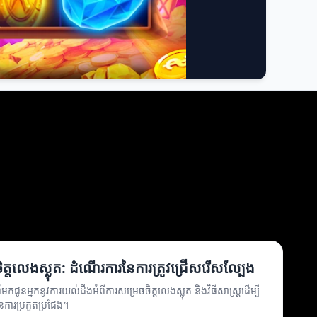
ិត្តលេងស្លុត: ដំណើរការនៃការត្រូវជ្រើសរើសល្បែង
ំមកជូនអ្នកនូវការយល់ដឹងអំពីការសម្រេចចិត្តលេងស្លុត និងវិធីសាស្ត្រដើម្បី
នការប្រកួតប្រជែង។