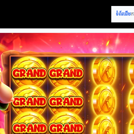
ទំព័រដើម
ក