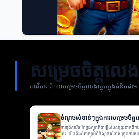
សម្រេចចិត្តលេងស
ការវិភាគពីការសម្រេចចិត្តលេងស្លុតក្នុងគំនិតជាអា
ចំណុចសំខាន់ៗក្នុងការសម្រេចចិត្ត
ការជ្រើសរើសល្បែងស្លុតគឺជារឿងដែលត្រូវបានពិច
នេះ យើងនឹងពិភាក្សាអំពីចំណុចសំខាន់ៗក្នុងការសម