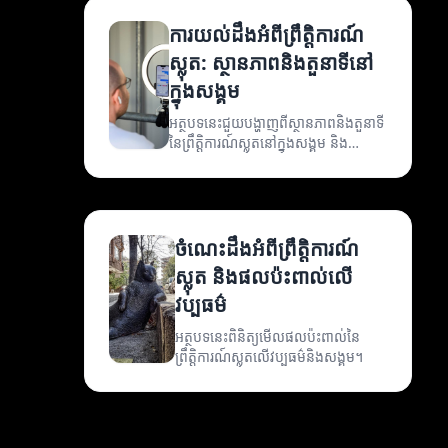
ការយល់ដឹងអំពីព្រឹត្តិការណ៍
ស្លុត: ស្ថានភាពនិងតួនាទីនៅ
ក្នុងសង្គម
អត្ថបទនេះជួយបង្ហាញពីស្ថានភាពនិងតួនាទី
នៃព្រឹត្តិការណ៍ស្លុតនៅក្នុងសង្គម និង
វប្បធម៌។
ចំណេះដឹងអំពីព្រឹត្តិការណ៍
ស្លុត និងផលប៉ះពាល់លើ
វប្បធម៌
អត្ថបទនេះពិនិត្យមើលផលប៉ះពាល់នៃ
ព្រឹត្តិការណ៍ស្លុតលើវប្បធម៌និងសង្គម។