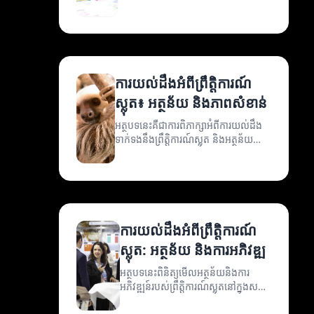
សង្គម។
ការយល់ដឹងអំពីព្រឹត្តិការណ៍
ស្លុត៖ អត្ថន័យ និងភាពសំខាន់
អត្ថបទនេះគឺជាការពិភាក្សាអំពីការយល់ដឹង
ទាក់ទងនឹងព្រឹត្តិការណ៍ស្លុត និងអត្ថន័យ
របស់វាសម្រាប់សង្គម។
ការយល់ដឹងអំពីព្រឹត្តិការណ៍
ស្លុត: អត្ថន័យ និងការអភិវឌ្ឍ
អត្ថបទនេះពិនិត្យមើលអត្ថន័យនិងការ
អភិវឌ្ឍន៍របស់ព្រឹត្តិការណ៍ស្លុតនៅក្នុងសង្គម
បច្ចុប្បន្ន។