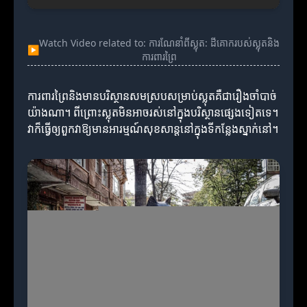
Watch Video related to: ការណែនាំពីស្លុត: ដីគោករបស់ស្លុតនិង
▶
ការពារព្រៃ
ការពារព្រៃនិងមានបរិស្ថានសមស្របសម្រាប់ស្លុតគឺជារឿងចាំបាច់
យ៉ាងណា។ ពីព្រោះស្លុតមិនអាចរស់នៅក្នុងបរិស្ថានផ្សេងទៀតទេ។
វាក៏ធ្វើឲ្យពួកវាឱ្យមានអារម្មណ៍សុខសាន្ដនៅក្នុងទីកន្លែងស្នាក់នៅ។