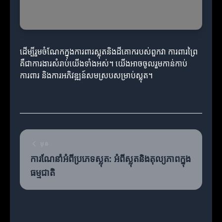
ដើម្បីរួមចំណែកក្នុងការពារស្លុតនិងដីគោករបស់ពួកវា ការពារព្រៃ
គឺជាការងារសំរាប់យើងទាំងអស់។ យើងអាចចូលរួមកាន់កាប់
ការពារ និងការអភិវឌ្ឍន៍សមស្របសម្រាប់ស្លុត។
មុន
ការណែនាំអំពីប្រភេទស្លុត: អំពីស្លុតនិងតុល្យភាពក្នុង
ធម្មជាតិ