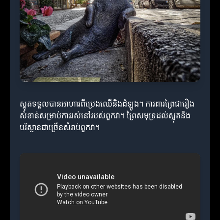
ស្លុតទទួលបានអាហារពីប្រេងឈើនិងដំឡូង។ ការពារព្រៃជារឿង
សំខាន់សម្រាប់ការរស់នៅរបស់ពួកវា។ ព្រៃសមុទ្រដល់ស្លុតនិង
បរិស្ថានជាច្រើនសំរាប់ពួកវា។