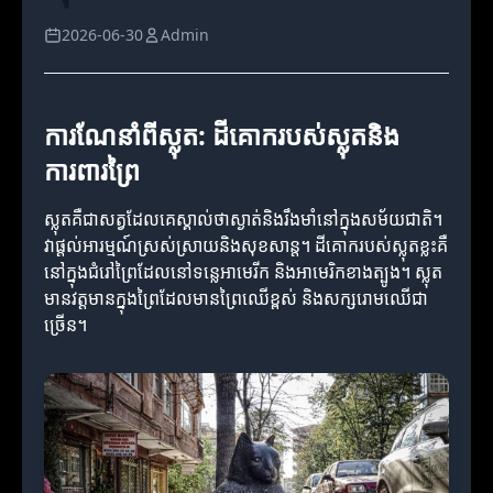
2026-06-30
Admin
ការណែនាំពីស្លុត: ដីគោករបស់ស្លុតនិង
ការពារព្រៃ
ស្លុតគឺជាសត្វដែលគេស្គាល់ថាស្ងាត់និងរឹងមាំនៅក្នុងសម័យជាតិ។
វាផ្ដល់អារម្មណ៍ស្រស់ស្រាយនិងសុខសាន្ដ។ ដីគោករបស់ស្លុតខ្លះគឺ
នៅក្នុងជំរៅព្រៃដែលនៅទន្លេអាមេរីក និងអាមេរិកខាងត្បូង។ ស្លុត
មានវត្តមានក្នុងព្រៃដែលមានព្រៃឈើខ្ពស់ និងស​ក្សរោមឈើជា
ច្រើន។