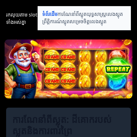
រកលុយតាម​ slot​​
ទំព័រដើម
ការណែនាំពីស្លុត
យុទ្ធសាស្ត្រលេងស្លុត
ទាំងអស់គ្នា
ព្រឹត្តិការណ៍ស្លុត
សម្រេចចិត្តលេងស្លុត
ការណែនាំពីស្លុត: ដីគោករបស់
ស្លុតនិងការពារព្រៃ