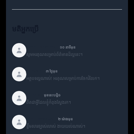
មតិអ្នកប្រើ
WebExplorer
១០ នាទីមុន
សូមអរគុណសម្រាប់ព័ត៌មានដ៏ល្អនេះ។
Jordan
៣ ថ្ងៃមុន
អត្ថបទល្អណាស់! អរគុណសម្រាប់ការចែករំលែក។
Olivia
មុននេះបន្តិច
ពិតជាអ្វីដែលខ្ញុំកំពុងស្វែងរក។
SEO_Master
២ ម៉ោងមុន
ខ្លឹមសារច្បាស់លាស់ ងាយយល់ណាស់។