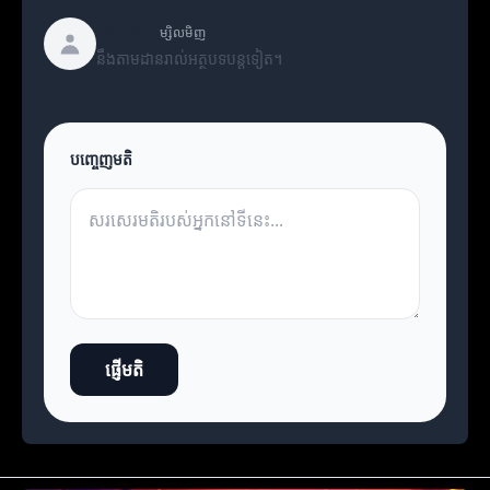
David
ម្សិលមិញ
នឹងតាមដានរាល់អត្ថបទបន្តទៀត។
បញ្ចេញមតិ
ផ្ញើមតិ