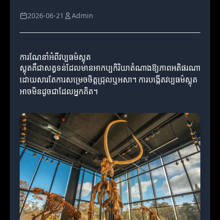
2026-06-21
Admin
ការណែនាំអំពីវប្បធម៌ស្លុត
ស្លុតគឺជាសត្វទន់ដែលមានអាកប្បកិរិយាតំណាងឱ្យភាពអតិផរណា
ដោយសារតែការសម្រេចចិត្តជ្រុលឬអសា។ ការបង្កើតវប្បធម៌ស្លុត
អាចមិនដូចជាដែលអ្នកគិត។