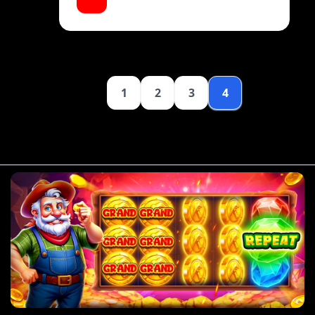
ឈ្នះ។ សូមអានអត្ថបទនេះសម្រាប់ព័ត៌មាន
លម្អិត។
1
2
3
4