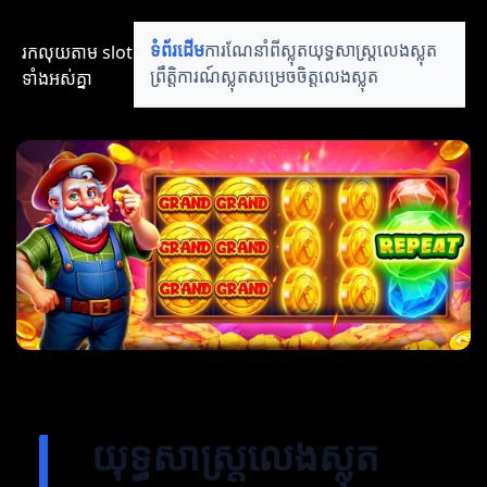
រកលុយតាម​ slot​​
ទំព័រដើម
ការណែនាំពីស្លុត
យុទ្ធសាស្ត្រលេងស្លុត
ទាំងអស់គ្នា
ព្រឹត្តិការណ៍ស្លុត
សម្រេចចិត្តលេងស្លុត
យុទ្ធសាស្ត្រលេងស្លុត