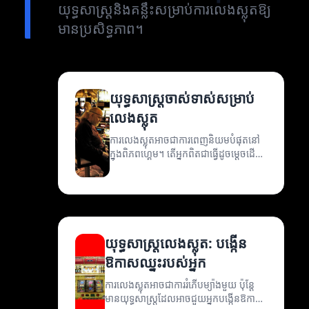
យុទ្ធសាស្ត្រនិងគន្លឹះសម្រាប់ការលេងស្លុតឱ្យ
មានប្រសិទ្ធភាព។
យុទ្ធសាស្ត្រចាស់ទាស់សម្រាប់
លេងស្លុត
ការលេងស្លុតអាចជាការពេញនិយមបំផុតនៅ
ក្នុងពិភពហ្គេម។ តើអ្នកពិតជាធ្វើដូចម្តេចដើម្បី
បង្កើនឱកាសឈ្នះរបស់អ្នក?
យុទ្ធសាស្ត្រលេងស្លុត: បង្កើន
ឱកាសឈ្នះរបស់អ្នក
ការលេងស្លុតអាចជាការរំភើបម្យ៉ាងមួយ ប៉ុន្តែ
មានយុទ្ធសាស្ត្រដែលអាចជួយអ្នកបង្កើនឱកាស