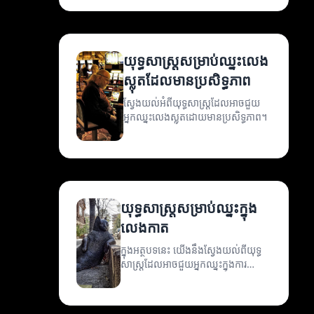
យុទ្ធសាស្ត្រសម្រាប់ឈ្នះលេង
ស្លុតដែលមានប្រសិទ្ធភាព
ស្វែងយល់អំពីយុទ្ធសាស្ត្រដែលអាចជួយ
អ្នកឈ្នះលេងស្លុតដោយមានប្រសិទ្ធភាព។
យុទ្ធសាស្ត្រសម្រាប់ឈ្នះក្នុង
លេងកាត
ក្នុងអត្ថបទនេះ យើងនឹងស្វែងយល់ពីយុទ្ធ
សាស្ត្រដែលអាចជួយអ្នកឈ្នះក្នុងការ
លេងកាត។