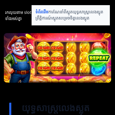
រកលុយតាម​ slot​​
ទំព័រដើម
ការណែនាំពីស្លុត
យុទ្ធសាស្ត្រលេងស្លុត
ទាំងអស់គ្នា
ព្រឹត្តិការណ៍ស្លុត
សម្រេចចិត្តលេងស្លុត
យុទ្ធសាស្ត្រលេងស្លុត