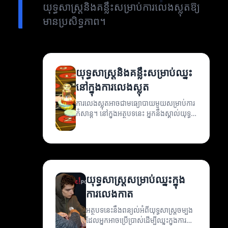
យុទ្ធសាស្ត្រនិងគន្លឹះសម្រាប់ការលេងស្លុតឱ្យ
មានប្រសិទ្ធភាព។
យុទ្ធសាស្ត្រនិងគន្លឹះសម្រាប់ឈ្នះ
នៅក្នុងការលេងស្លុត
ការលេងស្លុតអាចជាមធ្យោបាយមួយសម្រាប់ការ
កំសាន្ត។ នៅក្នុងអត្ថបទនេះ អ្នកនឹងស្គាល់យុទ្ធ
សាស្ត្រនិងគន្លឹះដែលអាចជួយឱ្យអ្នកឈ្នះបាន
ច្រើនជាងមុន។
យុទ្ធសាស្ត្រសម្រាប់ឈ្នះក្នុង
ការលេងកាត
អត្ថបទនេះនឹងពន្យល់អំពីយុទ្ធសាស្ត្រចម្បង
ដែលអ្នកអាចប្រើប្រាស់ដើម្បីឈ្នះក្នុងការ