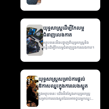
លេងកាត។
យុទ្ធសាស្ត្រដើម្បីកែលម្អ
ជំនាញលេងកាត
អត្ថបទនេះនឹងបង្ហាញពីយុទ្ធសាស្ត្រនិង
គន្លឹះដើម្បីកែលម្អជំនាញក្នុងការលេងកាត។
យុទ្ធសាស្ត្រសម្រាប់ការផ្ដល់
ឱកាសឈ្នះក្នុងការលេងស្លុត
ក្នុងអត្ថបទនេះ យើងនឹងស្វែងរកយុទ្ធសាស្ត្រ
សម្រាប់ការលេងស្លុតដែលអាចជួយអ្នកឈ្នះ
បានបន្ថែមក្នុងការលេងហ្គេមនេះ។