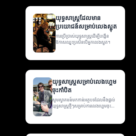
យុទ្ធសាស្ត្រដែលមាន
ប្រយោជន៍សម្រាប់លេងស្លុត
ការប្រើប្រាស់យុទ្ធសាស្ត្រដើម្បីបង្កើន
ឱកាសឈ្នះប្រសិនបើអ្នកលេងស្លុត។
យុទ្ធសាស្ត្រសម្រាប់លេងហ្គេម
ចុះកាំបិត
សូមស្វាគមន៍មកកាន់អត្ថបទដែលនឹងផ្តល់
យុទ្ធសាស្រ្តថ្មីៗសម្រាប់ការលេងហ្គេមចុះ
កាំបិត។