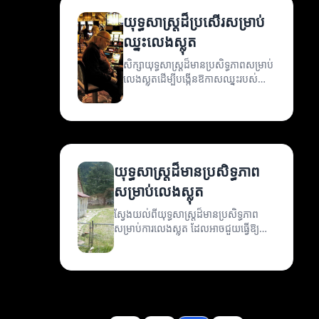
យុទ្ធសាស្ត្រដ៏ប្រសើរ​សម្រាប់
ឈ្នះលេងស្លុត
សិក្សាយុទ្ធសាស្ត្រដ៏មានប្រសិទ្ធភាពសម្រាប់
លេងស្លុតដើម្បីបង្កើនឱកាសឈ្នះរបស់
អ្នក។
យុទ្ធសាស្ត្រដ៏មានប្រសិទ្ធភាព
សម្រាប់លេងស្លុត
ស្វែងយល់ពីយុទ្ធសាស្ត្រដ៏មានប្រសិទ្ធភាព
សម្រាប់ការលេងស្លុត ដែលអាចជួយធ្វើឱ្យ
ឱកាសឈ្នះរបស់អ្នកកើនឡើង។