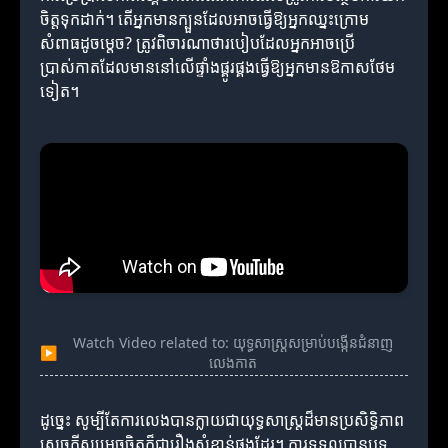
ចិត្តទុកដាក់។ តើអ្នកមានក្បួនដែលអាចធ្វើឱ្យអ្នកឈ្នះក្រោម
សំពាធដូចម្តេច? ត្រូវពិចារណាថារបៀបដែលអ្នកអាចប្រើ
ប្រាស់កាតដែលមាននៅលើផ្ទាំងផ្គូរផ្គងធ្វើឱ្យអ្នកមានឱកាសថែម
ទៀត។
Watch Video related to: យុទ្ធសាស្ត្រសម្រាប់បង្កើនជំនាញ
▶
លេងកាត
ដូច្នេះ សូម្បីតែការលេងបានក្លាយជាយុទ្ធសាស្ត្រដ៏មានប្រសិទ្ធិភាព
សេចក្តីសម្រេចចិត្តក៏ជារឿងសំខាន់ផងដែរ។ ការទទួលបានបទ