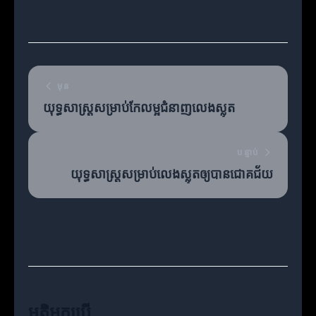
មុន
យុទ្ធសាស្ត្រសម្រាប់កែលម្អជំនាញលេងស្លុត
បន្ទាប់
យុទ្ធសាស្ត្រសម្រាប់លេងស្លុតឲ្យបានជោគជ័យ
មតិអ្នកប្រើ