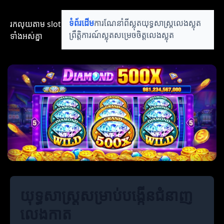
រកលុយតាម​ slot​​
ទំព័រដើម
ការណែនាំពីស្លុត
យុទ្ធសាស្ត្រលេងស្លុត
ទាំងអស់គ្នា
ព្រឹត្តិការណ៍ស្លុត
សម្រេចចិត្តលេងស្លុត
យុទ្ធសាស្ត្រសម្រាប់បង្កើនជំនាញ
លេងកាត