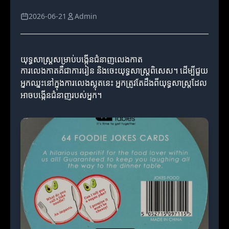
2026-06-21
Admin
យុទ្ធសាស្ត្រសម្រាប់បង្កើនជំនាញលេងកាត
ការលេងកាតគឺជាការរៀន និងចេះយុទ្ធសាស្ត្រពិសេស។ ដើម្បីជួយ
អ្នកឈ្នះនៅក្នុងការលេងស្លុតនេះ អ្នកត្រូវតែដឹងពីយុទ្ធសាស្ត្រដែល
អាចបង្កើនជំនាញរបស់អ្នក។