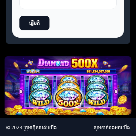
ផ្ញើមតិ
© 2023 ក្រុមហ៊ុនរបស់យើង
សូមទាក់ទងមកយើង