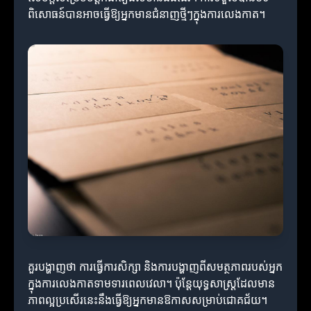
ពិសោធន៍បានអាចធ្វើឱ្យអ្នកមានជំនាញថ្មីៗក្នុងការលេងកាត។
គួរបង្ហាញថា ការធ្វើការសិក្សា និងការបង្ហាញពីសមត្ថភាពរបស់អ្នក
ក្នុងការលេងកាតទាមទារពេលវេលា។ ប៉ុន្តែយុទ្ធសាស្ត្រដែលមាន
ភាពល្អប្រសើរនេះនឹងធ្វើឱ្យអ្នកមានឱកាសសម្រាប់ជោគជ័យ។