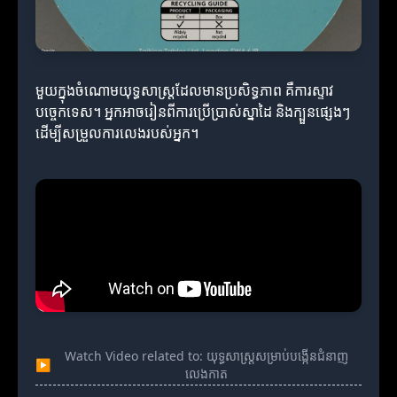
មួយក្នុងចំណោមយុទ្ធសាស្ត្រដែលមានប្រសិទ្ធភាព គឺការស្ទាវ
បច្ចេកទេស។ អ្នកអាចរៀនពីការប្រើប្រាស់ស្នាដៃ និងក្បួនផ្សេងៗ
ដើម្បីសម្រួលការលេងរបស់អ្នក។
Watch Video related to: យុទ្ធសាស្ត្រសម្រាប់បង្កើនជំនាញ
▶
លេងកាត