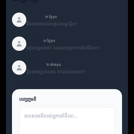
Emma
៣ ថ្ងៃមុន
នឹងតាមដានរាល់អត្ថបទបន្តទៀត។
Jenny
៣ ថ្ងៃមុន
អត្ថបទល្អណាស់! អរគុណសម្រាប់ការចែករំលែក។
Sophia
២ ម៉ោងមុន
ខ្លឹមសារច្បាស់លាស់ ងាយយល់ណាស់។
បញ្ចេញមតិ