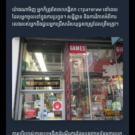
យ៉ាងណាមិញ អ្នកក៏ត្រូវតែចេះបង្កើតក стратегии នៅពេល
ដែលអ្នកចូលទៅក្នុងការប្រកួត។ សន្និដ្ឋាន និងការវិភាគអំពីការ
លេងរបស់អ្នកនឹងជួយអ្នកជ្រើសរើសយុទ្ធសាស្ត្រដែលត្រឹមត្រូវ។
ការប្រើប្រាស់កាតហ្គេមគឺជាដំណើរការដែលត្រូវការបន្ថែមការយក