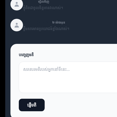
David
ម្សិលមិញ
ខ្ញុំពិតជាចូលចិត្តអានវាណាស់។
WebExplorer
២ ម៉ោងមុន
ខ្លឹមសារមានប្រយោជន៍ខ្លាំងណាស់។
បញ្ចេញមតិ
ផ្ញើមតិ