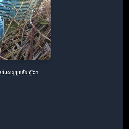
យាកាសដែលល្អប្រសើរឡើង។