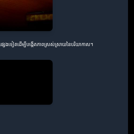
ាស់វាផ្សេងទៀតដើម្បីបង្កើតភាពស្រស់ស្រាយនៃបរិយាកាស។