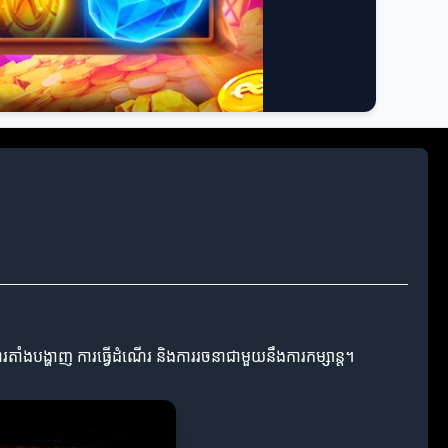
ត
ារតាំងបង្ហាញ ការធ្វើដំណើរ និងការរចនាជាមួយនឹងការកម្សាន្ត។