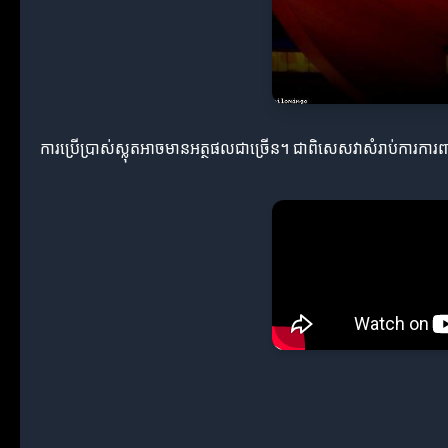
ការប្រើប្រាស់ស្លុតអាចមានអត្ថផលជាច្រើន។ ជាពិសេសវាសំរាប់ការការពារ