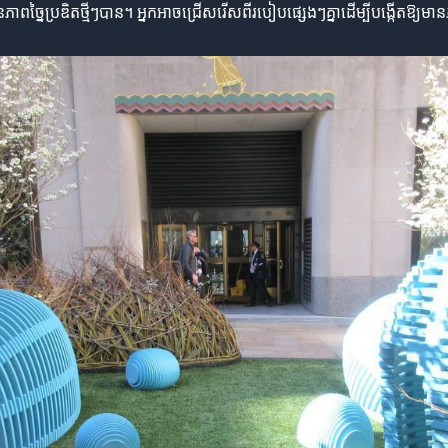
មានភាពច្នៃប្រឌិតថ្មីៗបាន។ អ្នកអាចជ្រើសរើសពីរបៀបផ្សេងៗគ្នាដើម្បីបង្កើតឱ្យ