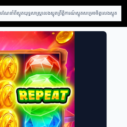
ារណែនាំពីស្លុត
យុទ្ធសាស្ត្រលេងស្លុត
ព្រឹត្តិការណ៍ស្លុត
សម្រេចចិត្តលេងស្លុត