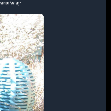
មានភាពទាក់ទាញ។