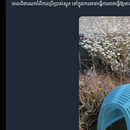
ពេលពិចារណាអំពីការប្រើប្រាស់ស្លុត នៅក្នុងការរចនាធ្វើការអាចធ្វើឱ្យ