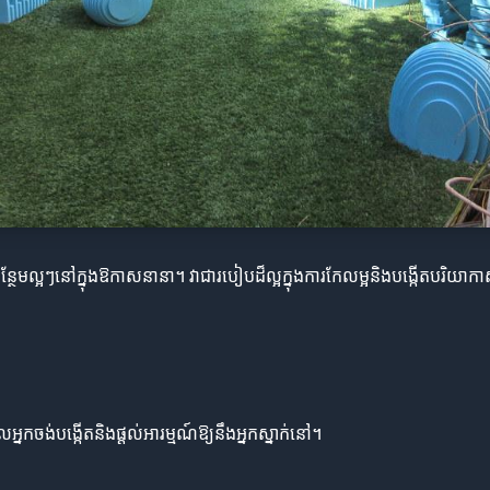
ារបន្ថែមល្អៗនៅក្នុងឱកាសនានា។ វាជារបៀបដ៏ល្អក្នុងការកែលម្អនិងបង្កើតបរិ
អ្នកចង់បង្កើតនិងផ្តល់អារម្មណ៍ឱ្យនឹងអ្នកស្នាក់នៅ។