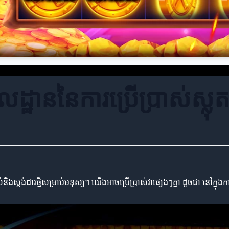
លដ្ឋាននៃការប្រើប្រាស់ស្លុ
្តង់ដារថ្មីសម្រាប់មនុស្ស។ យើងអាចប្រើប្រាស់វាផ្សេងៗគ្នា ដូចជា នៅក្នុងក