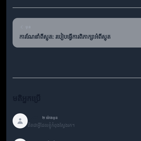
មុន
ការណែនាំពីស្លុត: របៀបធ្វើការពិភាក្សាអំពីស្លុត
មតិអ្នកប្រើ
Alex
២ ម៉ោងមុន
ពិតជាអ្វីដែលខ្ញុំកំពុងស្វែងរក។