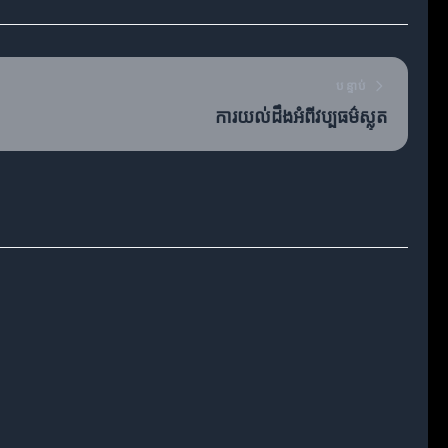
បន្ទាប់
ការយល់ដឹងអំពីវប្បធម៌ស្លុត