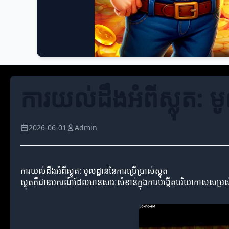
ការយល់ដឹងអំពីស្លុត: មូ
2026-06-01
Admin
ការយល់ដឹងអំពីស្លុត: មូលដ្ឋាននៃការប្រើប្រាស់ស្លុត
ស្លុតគឺជាឧបករណ៍ដែលមានសារៈសំខាន់ក្នុងការបង្កើតបរិយាកាសសម្រស់និងស