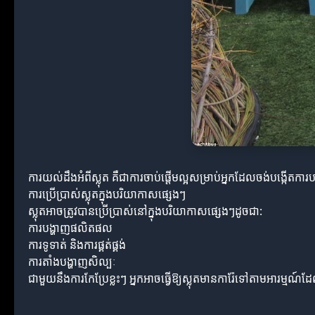
ការយល់ដឹងអំពីស្លុត គឺជាការចាប់ផ្តើមល្អសម្រាប់អ្នកដែលចង់បង្កើតក
ការប្រើប្រាស់ស្លុតក្នុងបរិយាកាសផ្សេងៗ
ស្លុតអាចត្រូវបានប្រើប្រាស់នៅក្នុងបរិយាកាសផ្សេងៗដូចជា:
ការបង្ហាញផលិតផល
ការទូទាត់ និងការផ្គត់ផ្គង់
ការតាំងបង្ហាញសិល្បៈ
ជាមួយនឹងការកែប្រែខ្លះៗ អ្នកអាចធ្វើឱ្យស្លុតមានការ៉ែទៅតាមអារម្មណ៍ដែល