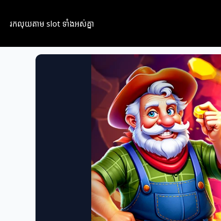
រកលុយតាម​ slot​​ ទាំងអស់គ្នា