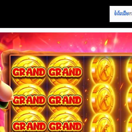
ទំព័រដើម
ក