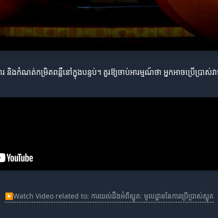
 និងកំណត់កម្រិតពន្លឺនៅក្នុងបន្ទប់។ គួរឱ្យចាប់អារម្មណ៍ថា អ្នកអាចប្រើប្រ
▶
Watch Video related to: ការយល់ដឹងអំពីស្លុត: មូលដ្ឋាននៃការប្រើប្រាស់ស្លុត